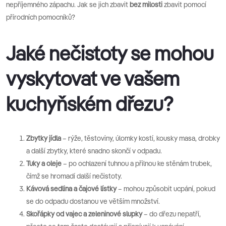
nepříjemného zápachu. Jak se jich zbavit
bez milosti
zbavit pomocí
přírodních pomocníků?
Jaké nečistoty se mohou
vyskytovat ve vašem
kuchyňském dřezu?
Zbytky jídla
– rýže, těstoviny, úlomky kostí, kousky masa, drobky
a další zbytky, které snadno skončí v odpadu.
Tuky a oleje
– po ochlazení tuhnou a přilnou ke stěnám trubek,
čímž se hromadí další nečistoty.
Kávová sedlina a čajové lístky
– mohou způsobit ucpání, pokud
se do odpadu dostanou ve větším množství.
Skořápky od vajec a zeleninové slupky
– do dřezu nepatří,