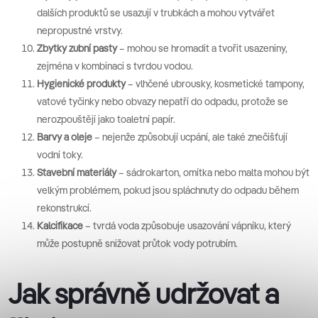
dalších produktů se usazují v trubkách a mohou vytvářet
nepropustné vrstvy.
Zbytky zubní pasty
– mohou se hromadit a tvořit usazeniny,
zejména v kombinaci s tvrdou vodou.
Hygienické produkty
– vlhčené ubrousky, kosmetické tampony,
vatové tyčinky nebo obvazy nepatří do odpadu, protože se
nerozpouštějí jako toaletní papír.
Barvy a oleje
– nejenže způsobují ucpání, ale také znečišťují
vodní toky.
Stavební materiály
– sádrokarton, omítka nebo malta mohou být
velkým problémem, pokud jsou spláchnuty do odpadu během
rekonstrukcí.
Kalcifikace
– tvrdá voda způsobuje usazování vápníku, který
může postupně snižovat průtok vody potrubím.
Jak správně udržovat a