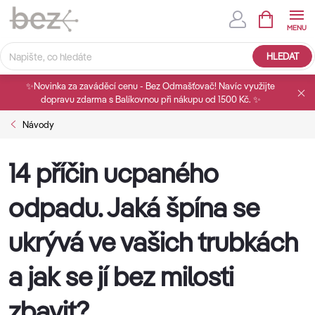
Přejít
na
obsah
HLEDAT
✨Novinka za zaváděcí cenu - Bez Odmašťovač! Navíc využijte
dopravu zdarma s Balíkovnou při nákupu od 1500 Kč. ✨
Návody
14 příčin ucpaného
odpadu. Jaká špína se
ukrývá ve vašich trubkách
a jak se jí bez milosti
zbavit?