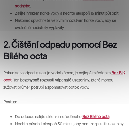
sodného
.
Zalijte hrnkem horké vody a nechte alespoň 15 minut působit.
Nakonec spláchněte velkým množstvím horké vody, aby se
uvolněné nečistoty vyplavily.
2. Čištění odpadu pomocí Bez
Bílého octa
Pokud se v odpadu usazuje vodní kámen, je nejlepším řešením
Bez Bílý
ocet
. Ten
bezchybně rozpustí vápenaté usazeniny
, které mohou
zužovat průměr potrubí a zpomalovat odtok vody.
Postup:
Do odpadu nalijte sklenici neředěného
Bez
Bílého octa
.
Nechte působit alespoň 30 minut, aby ocet rozpustil usazeniny.