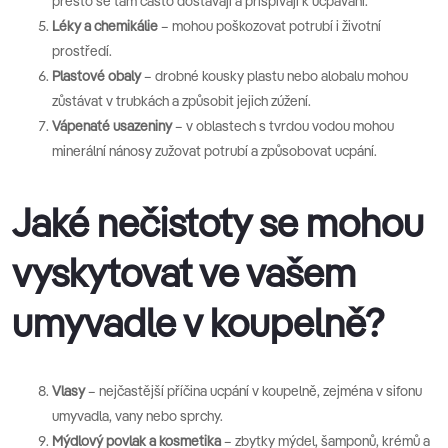
přesto se tam často dostávají a přispívají k ucpávání.
Léky a chemikálie
– mohou poškozovat potrubí i životní
prostředí.
Plastové obaly
– drobné kousky plastu nebo alobalu mohou
zůstávat v trubkách a způsobit jejich zúžení.
Vápenaté usazeniny
– v oblastech s tvrdou vodou mohou
minerální nánosy zužovat potrubí a způsobovat ucpání.
Jaké nečistoty se mohou
vyskytovat ve vašem
umyvadle v koupelně?
Vlasy
– nejčastější příčina ucpání v koupelně, zejména v sifonu
umyvadla, vany nebo sprchy.
Mýdlový povlak a kosmetika
– zbytky mýdel, šamponů, krémů a