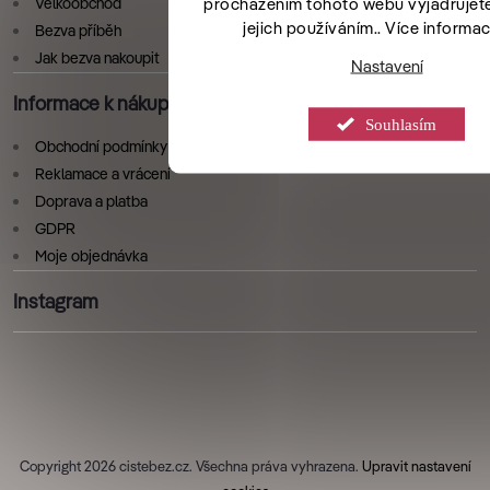
procházením tohoto webu vyjadřujete
Velkoobchod
jejich používáním.. Více informa
Bezva příběh
Jak bezva nakoupit
Nastavení
Informace k nákupu
Souhlasím
Obchodní podmínky
Reklamace a vrácení
Doprava a platba
GDPR
Moje objednávka
Instagram
Copyright 2026
cistebez.cz
. Všechna práva vyhrazena.
Upravit nastavení