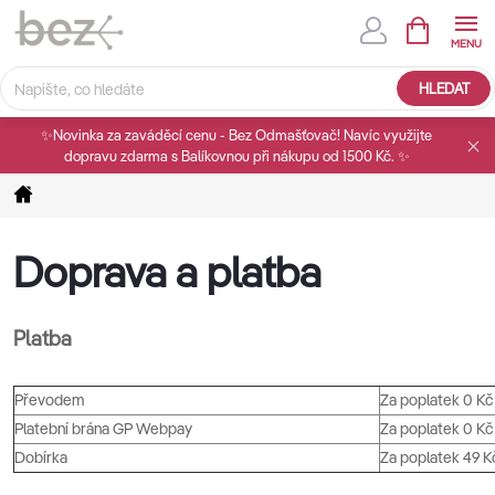
Přejít
na
obsah
HLEDAT
✨Novinka za zaváděcí cenu - Bez Odmašťovač! Navíc využijte
dopravu zdarma s Balíkovnou při nákupu od 1500 Kč. ✨
Domů
Doprava a platba
Platba
Převodem
Za poplatek 0 Kč
Platební brána GP Webpay
Za poplatek 0 Kč
Dobírka
Za poplatek 49 K